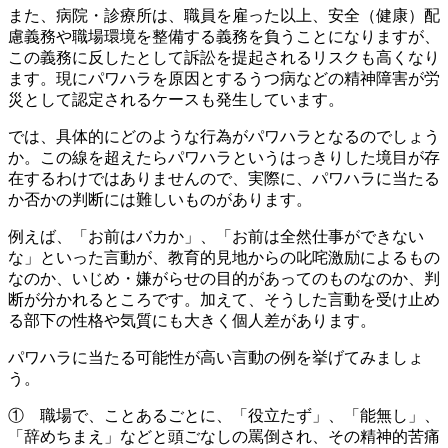
また、病院・診療所は、職員を雇った以上、安全（健康）配
慮義務や職場環境を整備する義務を負うことになりますが、
この義務に反したとして訴訟を提起されるリスクも高くなり
ます。現にパワハラを原因とするうつ病などの精神障害が労
災として認定されるケースも発生しています。
では、具体的にどのような行為がパワハラとなるのでしょう
か。この線を超えたらパワハラというはっきりした境目が存
在するわけではありませんので、実際に、パワハラに当たる
か否かの判断には難しいものがあります。
例えば、「お前はバカか」、「お前は全然仕事ができない
な」といった言動が、教育的見地からの叱咤激励によるもの
なのか、いじめ・嫌がらせの目的があってのものなのか、判
断が分かれるところです。加えて、そうした言動を受け止め
る部下の性格や気質にも大きく個人差があります。
パワハラに当たる可能性が高い言動の例を挙げてみましょ
う。
① 職場で、ことあるごとに、「役立たず」、「能無し」、
「辞めちまえ」などと頭ごなしの罵倒され、その精神的苦痛