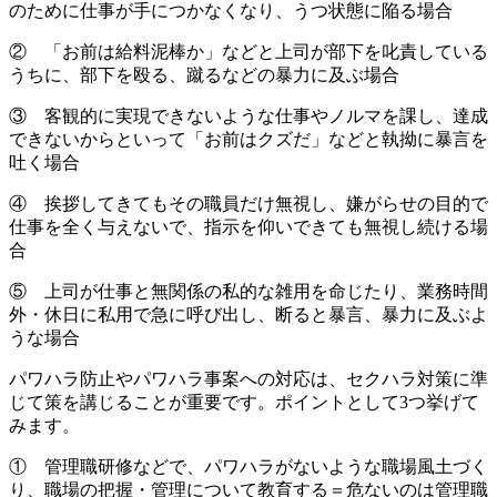
のために仕事が手につかなくなり、うつ状態に陥る場合
② 「お前は給料泥棒か」などと上司が部下を叱責している
うちに、部下を殴る、蹴るなどの暴力に及ぶ場合
③ 客観的に実現できないような仕事やノルマを課し、達成
できないからといって「お前はクズだ」などと執拗に暴言を
吐く場合
④ 挨拶してきてもその職員だけ無視し、嫌がらせの目的で
仕事を全く与えないで、指示を仰いできても無視し続ける場
合
⑤ 上司が仕事と無関係の私的な雑用を命じたり、業務時間
外・休日に私用で急に呼び出し、断ると暴言、暴力に及ぶよ
うな場合
パワハラ防止やパワハラ事案への対応は、セクハラ対策に準
じて策を講じることが重要です。ポイントとして3つ挙げて
みます。
① 管理職研修などで、パワハラがないような職場風土づく
り、職場の把握・管理について教育する＝危ないのは管理職