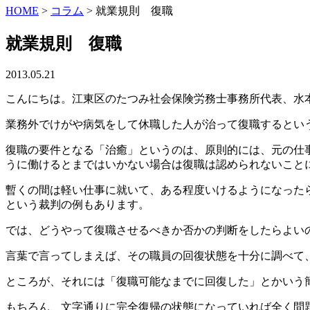
HOME
>
コラム
>
就業規則 復職
就業規則 復職
2013.05.21
こんにちは。江東区のたつみ社会保険労務士事務所代表、水
業務外でけがや病気をして休職した人が治って復職するとい
復職の要件となる「治癒」というのは、原則的には、元の仕
うに働けるとまではいかない場合は復職は認められないこと
暫くの間は軽い仕事に就いて、ある程度いけるようになった
という裁判の例もあります。
では、どうやって復職させるべきか否かの判断をしたらよい
言葉で言ってしまえば、その職員の回復状態を十分に調べて
ところが、それには「復職可能なまでに回復した」とかいう
もちろん、文字通りに完全復帰の状態になっていれば全く問